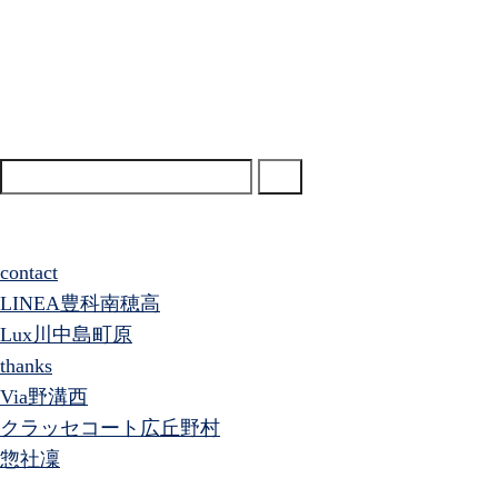
検
索:
カテゴリー 未分類 のアーカイブを表示しています。
固定ページ
contact
LINEA豊科南穂高
Lux川中島町原
thanks
Via野溝西
クラッセコート広丘野村
惣社凜
アーカイブ