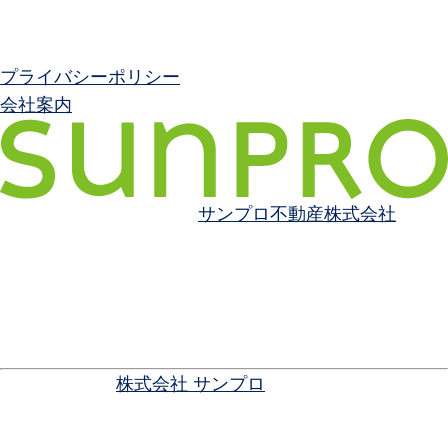
カテゴリー
カテゴリーなし
プライバシーポリシー
会社案内
問合せ先（仲介業者）
サンプロ不動産株式会社
【宅地建物取引事業者】長野県知事許可（3）第5336号
（社）首都圏不動産公正取引協議会 （一社）長野県宅
地建物取引業協会
〒399-0036 長野県松本市村井町南4-1-4
TEL：0263-50-8150 / フリーダイヤル：0120-503-650
- 売主 / 施主
株式会社 サンプロ